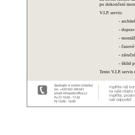
po dokončení montá
V.I.P. servis:
- archit
- doprav
- montáž
- časové
- záruční
- úklid 
Tento V.I.P. servi