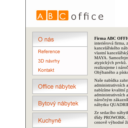
Firma ABC OFF
interiérová firma,
kancelářského náby
vlastní kancelářs
MAYA. Samozřejmo
atypických prvků. 
realizujeme i náro
Ohýbaného a písko
Naše nabídka zahr
administrativních 
nabízíme kvalitní 
administrativních 
náročným zákazní
nábytku QUADRI
Ze sedacího nábytk
třídy PROWORK. N
cenově výhodné ž