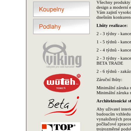
Všechny produkty 
design a moderní e
Vám zajistí vysoko
dnešním konkurenč
Lhůty realizace:
2 - 3 týdny - kan
1 - 5 týdnů - kan
2 - 4 týdnů - ka
2 - 3 týdny - kan
BETA TRADE
2 - 6 týdnů - zaká
Záruční lhůty:
Minimální záruka 
Minimální záruka na
Architektonické s
Aby uživatel interi
budoucím vzhledu 
vynaložených pro
počítačové zpraco
trojrozměrné podob