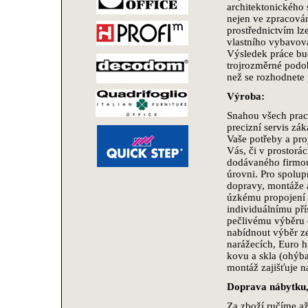
architektonického 
nejen ve zpracování
prostřednictvím lze
vlastního vybavová
Výsledek práce bu
trojrozměrné podob
než se rozhodnete
Výroba:
Snahou všech prac
precizní servis zá
Vaše potřeby a pr
Vás, či v prostor
dodávaného firmou
úrovni. Pro spolup
dopravy, montáže 
úzkému propojení 
individuálnímu pří
pečlivému výběru 
nabídnout výběr z
narážecích, Euro h
kovu a skla (ohýb
montáž zajišťuje 
Doprava nábytku, 
Za zboží ručíme až